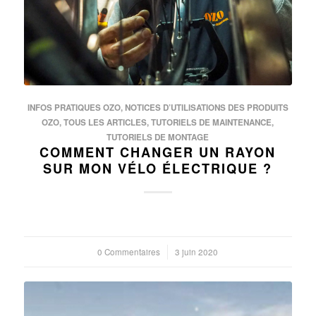
INFOS PRATIQUES OZO
,
NOTICES D’UTILISATIONS DES PRODUITS
OZO
,
TOUS LES ARTICLES
,
TUTORIELS DE MAINTENANCE
,
TUTORIELS DE MONTAGE
COMMENT CHANGER UN RAYON
SUR MON VÉLO ÉLECTRIQUE ?
0 Commentaires
/
3 juin 2020