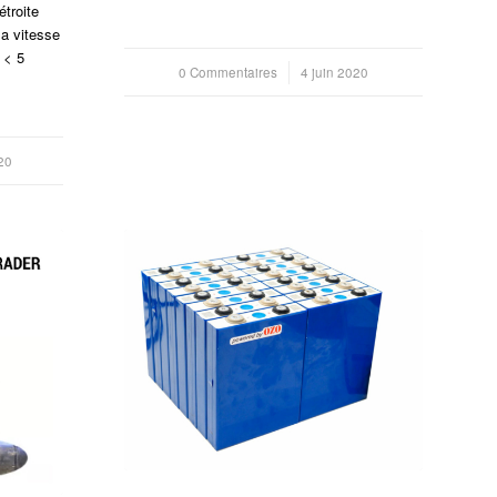
troite
la vitesse
 < 5
0 Commentaires
/
4 juin 2020
20