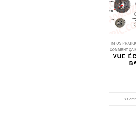
INFOS PRATIQ
COMMENT ÇA 
VUE É
B
0 Comm
/