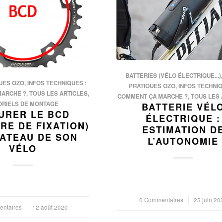
BATTERIES (VÉLO ÉLECTRIQUE...)
UES OZO
,
INFOS TECHNIQUES :
PRATIQUES OZO
,
INFOS TECHNIQ
MARCHE ?
,
TOUS LES ARTICLES
,
COMMENT ÇA MARCHE ?
,
TOUS LES 
ORIELS DE MONTAGE
BATTERIE VÉL
URER LE BCD
ÉLECTRIQUE :
RE DE FIXATION)
ESTIMATION D
ATEAU DE SON
L’AUTONOMIE
VÉLO
0 Commentaires
/
25 juin 20
ntaires
12 août 2020