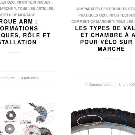
UES OZO
,
INFOS TECHNIQUES :
MARCHE ?
,
TOUS LES ARTICLES
,
COMPARATIFS DES PRODUITS OZ
ORIELS DE MONTAGE
PRATIQUES OZO
,
INFOS TECHNIQ
RQUE ARM :
COMMENT ÇA MARCHE ?
,
TOUS LES 
LES TYPES DE VA
FORMATIONS
ET CHAMBRE À A
IQUES, RÔLE ET
POUR VÉLO SUR 
STALLATION
MARCHÉ
entaires
4 juin 2020
0 Commentaires
/
3 juin 20