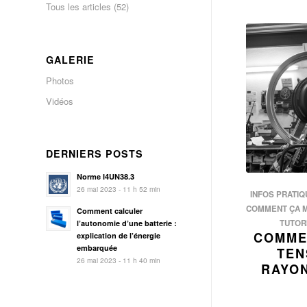
Tous les articles
(52)
GALERIE
Photos
Vidéos
DERNIERS POSTS
Norme I4UN38.3
26 mai 2023 - 11 h 52 min
INFOS PRATIQ
COMMENT ÇA 
Comment calculer
TUTOR
l’autonomie d’une batterie :
COMMEN
explication de l’énergie
embarquée
TEN
26 mai 2023 - 11 h 40 min
RAYON