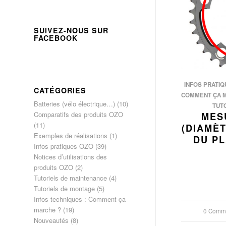
SUIVEZ-NOUS SUR
FACEBOOK
INFOS PRATIQ
CATÉGORIES
COMMENT ÇA 
Batteries (vélo électrique…)
(10)
TUT
Comparatifs des produits OZO
MES
(11)
(DIAMÈT
Exemples de réalisations
(1)
DU PL
Infos pratiques OZO
(39)
Notices d’utilisations des
produits OZO
(2)
Tutoriels de maintenance
(4)
Tutoriels de montage
(5)
Infos techniques : Comment ça
marche ?
(19)
0 Comme
/
Nouveautés
(8)