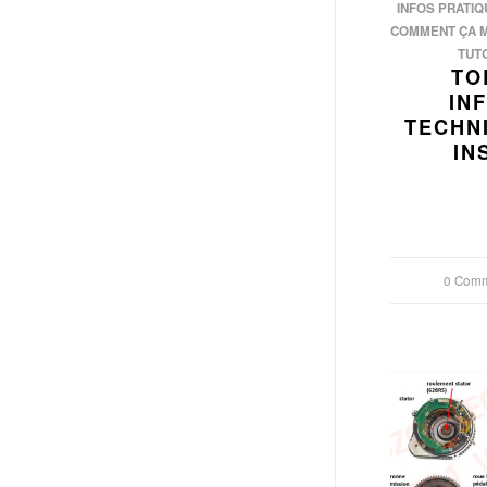
INFOS PRATIQ
COMMENT ÇA 
TUT
TO
IN
TECHN
IN
0 Comm
/