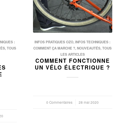
NIQUES :
INFOS PRATIQUES OZO
,
INFOS TECHNIQUES :
TÉS
,
TOUS
COMMENT ÇA MARCHE ?
,
NOUVEAUTÉS
,
TOUS
LES ARTICLES
COMMENT FONCTIONNE
ES
UN VÉLO ÉLECTRIQUE ?
E
0 Commentaires
/
28 mai 2020
20