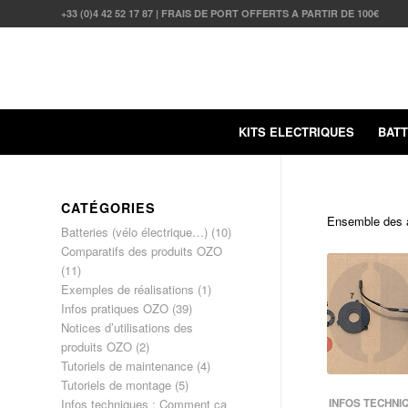
+33 (0)4 42 52 17 87 | FRAIS DE PORT OFFERTS A PARTIR DE 100€
KITS ELECTRIQUES
BATT
CATÉGORIES
Ensemble des ar
Batteries (vélo électrique…)
(10)
Comparatifs des produits OZO
(11)
Exemples de réalisations
(1)
Infos pratiques OZO
(39)
Notices d’utilisations des
produits OZO
(2)
Tutoriels de maintenance
(4)
Tutoriels de montage
(5)
INFOS TECHNI
Infos techniques : Comment ça