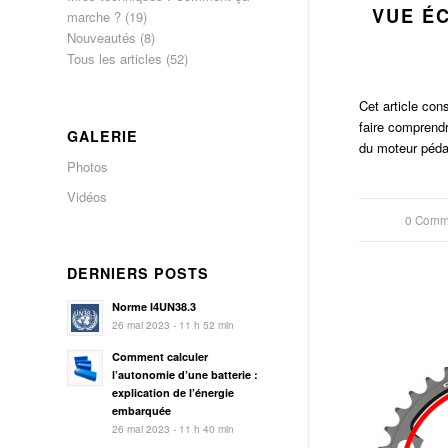
VUE É
marche ?
(19)
Nouveautés
(8)
Tous les articles
(52)
Cet article co
faire comprendr
GALERIE
du moteur péd
Photos
Vidéos
0 Comm
/
DERNIERS POSTS
Norme I4UN38.3
26 mai 2023 - 11 h 52 min
Comment calculer
l’autonomie d’une batterie :
explication de l’énergie
embarquée
26 mai 2023 - 11 h 40 min