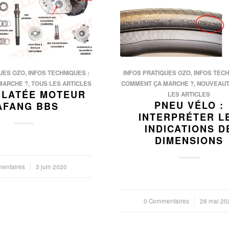
UES OZO
,
INFOS TECHNIQUES :
INFOS PRATIQUES OZO
,
INFOS TECH
MARCHE ?
,
TOUS LES ARTICLES
COMMENT ÇA MARCHE ?
,
NOUVEAU
CLATÉE MOTEUR
LES ARTICLES
PNEU VÉLO :
AFANG BBS
INTERPRÉTER L
INDICATIONS D
DIMENSIONS
entaires
3 juin 2020
0 Commentaires
/
28 mai 20